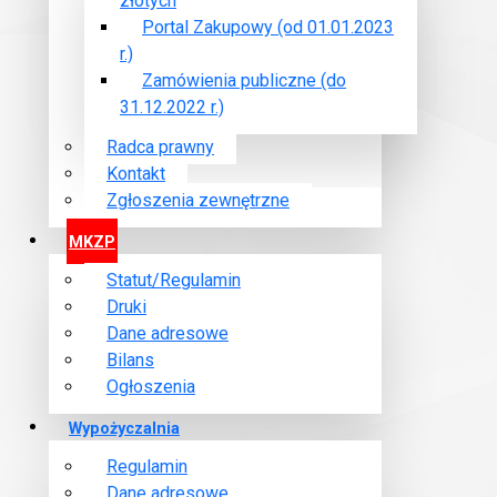
złotych
03-2026 r. o godz. 14:00 w dużej sali konferencyjnej Urzęd
Portal Zakupowy (od 01.01.2023
r.)
Zamówienia publiczne (do
31.12.2022 r.)
Radca prawny
Czytaj wi
Kontakt
Zgłoszenia zewnętrzne
MKZP
Zarząd Międzyzakładowej Kasy Zapomogowo - Pożyczkowej 
Statut/Regulamin
10-2025 r. o godz. 14:00 w dużej sali konferencyjnej Urzęd
Druki
Dane adresowe
Bilans
Ogłoszenia
Czytaj
Wypożyczalnia
Regulamin
Dane adresowe