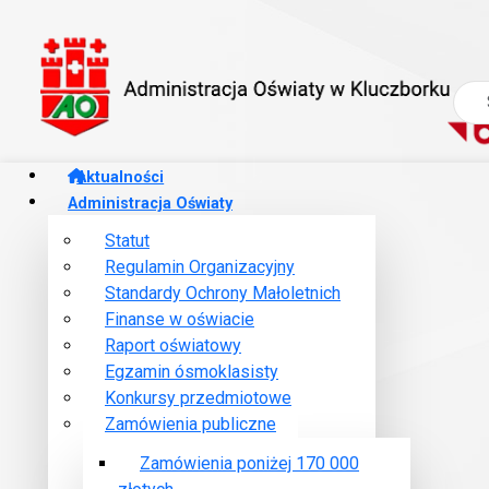
Szuk
Aktualności
Administracja Oświaty
Statut
Regulamin Organizacyjny
Jesteś tutaj:
Administracja Oświaty w Kluczborku
MKZP
Standardy Ochrony Małoletnich
Finanse w oświacie
Raport oświatowy
MKZP
Egzamin ósmoklasisty
Konkursy przedmiotowe
MKZP
Zamówienia publiczne
Zamówienia poniżej 170 000
Zarząd Międzyzakładowej Kasy Zapomogowo - Pożyczkowej 