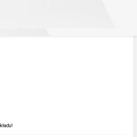
kładu!