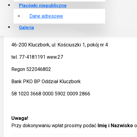
Bilans MKZP za 2022 rok
Placówki niepubliczne
Dane adresowe
Galeria
Międzyzakładowa Kasa Zapomogowo-Pożyczkowa przy 
46-200 Kluczbork, ul. Kościuszki 1, pokój nr 4
tel. 77-4181191 wew.27
Regon 522046802
Bank PKO BP Oddział Kluczbork
58 1020 3668 0000 5902 0009 2866
Uwaga!
Przy dokonywaniu wpłat prosimy podać
Imię i Nazwisko
o