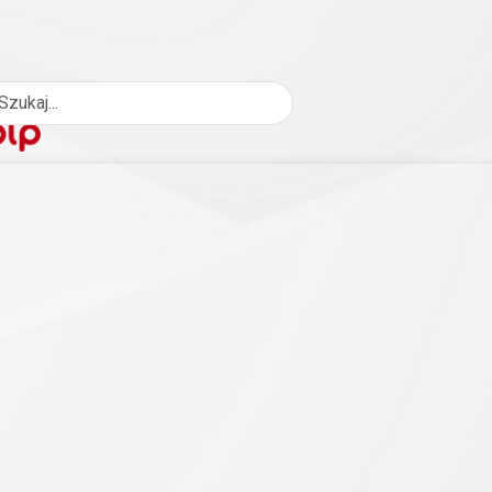
aj
Bilans
MKZP
przy Administracji Oświaty w Kluczborku zaprasza na Walne 