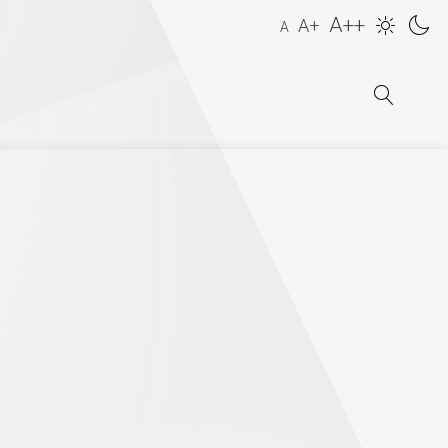
A++
A+
A
Zebranie Delegatów MKZP, które odbędzie się dnia 06-