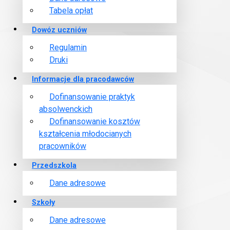
Tabela opłat
Zarząd Międzyzakładowej Kasy Zapomogowo - Pożyczkowej 
Dowóz uczniów
10-2024 r. o godz. 13:00 w dużej sali konferencyjnej Urzęd
Regulamin
Druki
Informacje dla pracodawców
Dofinansowanie praktyk
absolwenckich
Dofinansowanie kosztów
Czytaj więce
kształcenia młodocianych
pracowników
Przedszkola
Bilans MKZP za 2025 rok
Dane adresowe
Bilans MKZP za 2024 rok
Szkoły
Bilans MKZP za 2023 rok
Dane adresowe