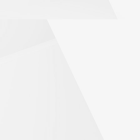
Zebranie Delegatów MKZP, które odbędzie się dnia 25-
Przewodnicząca Zarządu
Anna Bobowska
KZP przy Administracji Oświaty w Kluczborku