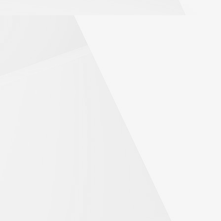
i Oświaty w Kluczborku na dzień 06-03-2026 r.
Zebranie Delegatów MKZP, które odbędzie się dnia 24-
cji Oświaty w Kluczborku z dnia 24-10-2025 r.