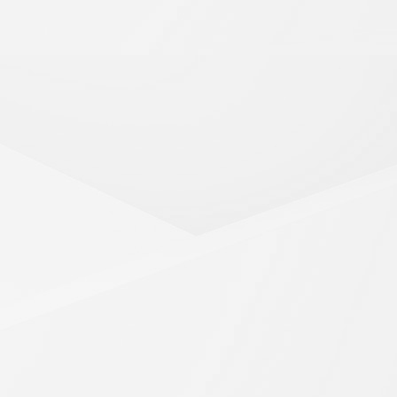
przy Administracji Oświaty w Kluczborku zaprasza na Walne 
u Miejskiego w Kluczborku, ul Katowicka 1.
j: Walne Zebranie Sprawozdawczo-Wyborcze Delegatów M