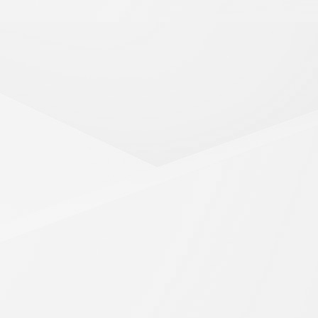
u Miejskiego w Kluczborku, ul Katowicka 1.
Przewodnicząca Zarządu
Agata Paluch
ęcej: Walne Zebranie Delegatów MKZP przy Administracj
przy Administracji Oświaty w Kluczborku zaprasza na Walne 
u Miejskiego w Kluczborku, ul Katowicka 1.
Przewodnicząca Zarządu
Agata Paluch
 więcej: Walne Zebranie Delegatów MKZP przy Administra