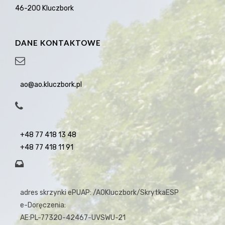
46-200 Kluczbork
DANE KONTAKTOWE
ao@ao.kluczbork.pl
+48 77 418 13 48
+48 77 418 11 91
adres skrzynki ePUAP: /AOKluczbork/SkrytkaESP
e-Doręczenia:
AE:PL-77320-42467-UVSWU-21