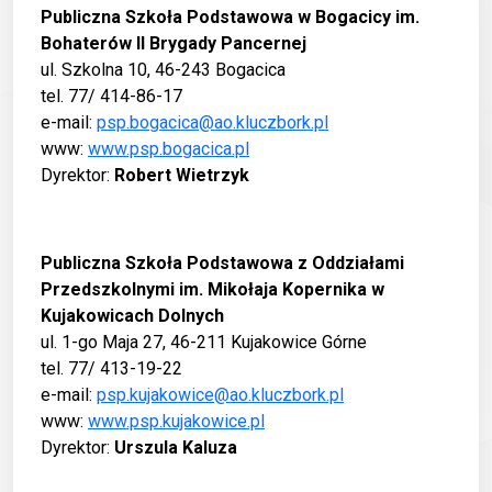
Publiczna Szkoła Podstawowa w Bogacicy im.
Bohaterów II Brygady Pancernej
ul. Szkolna 10, 46-243 Bogacica
tel. 77/ 414-86-17
e-mail:
psp.bogacica@ao.kluczbork.pl
www:
www.psp.bogacica.pl
Dyrektor:
Robert Wietrzyk
Publiczna Szkoła Podstawowa z Oddziałami
Przedszkolnymi im. Mikołaja Kopernika w
Kujakowicach Dolnych
ul. 1-go Maja 27, 46-211 Kujakowice Górne
tel. 77/ 413-19-22
e-mail:
psp.kujakowice@ao.kluczbork.pl
www:
www.psp.kujakowice.pl
Dyrektor:
Urszula Kaluza