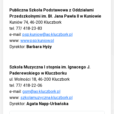
Publiczna Szkoła Podstawowa z Oddziałami
Przedszkolnymi im. Bł. Jana Pawła II w Kuniowie
Kuniów 74, 46-200 Kluczbork
tel. 77/ 418-23-83
e-mail:
psp.kuniow@ao.kluczbork.pl
www:
www.psp.kuniow.pl
Dyrektor:
Barbara Hyży
Szkoła Muzyczna I stopnia im. Ignacego J.
Paderewskiego w Kluczborku
ul. Wolności 18, 46-200 Kluczbork
tel. 77/ 418-22-06
e-mail:
gsm@ao.kluczbork.pl
www:
szkolamuzyczna.kluczbork.pl
Dyrektor:
Agata Napp-Urbańska