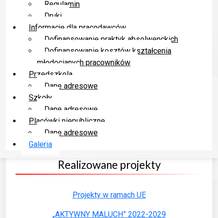
Regulamin
Druki
Informacje dla pracodawców
Dofinansowanie praktyk absolwenckich
Dofinansowanie kosztów kształcenia
młodocianych pracowników
Przedszkola
Dane adresowe
Szkoły
Dane adresowe
Placówki niepubliczne
Dane adresowe
Galeria
Realizowane projekty
Projekty w ramach UE
„AKTYWNY MALUCH” 2022-2029