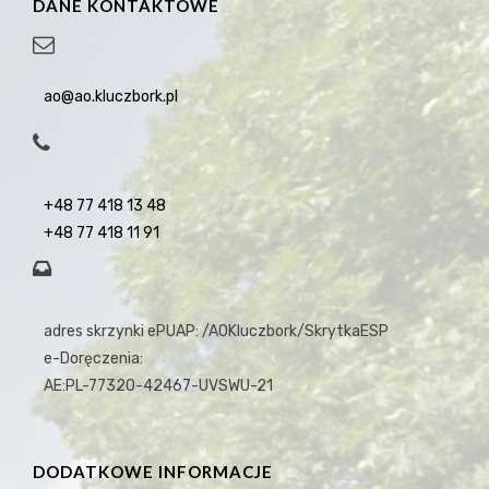
DANE KONTAKTOWE
ao@ao.kluczbork.pl
+48 77 418 13 48
+48 77 418 11 91
adres skrzynki ePUAP: /AOKluczbork/SkrytkaESP
e-Doręczenia:
AE:PL-77320-42467-UVSWU-21
DODATKOWE INFORMACJE